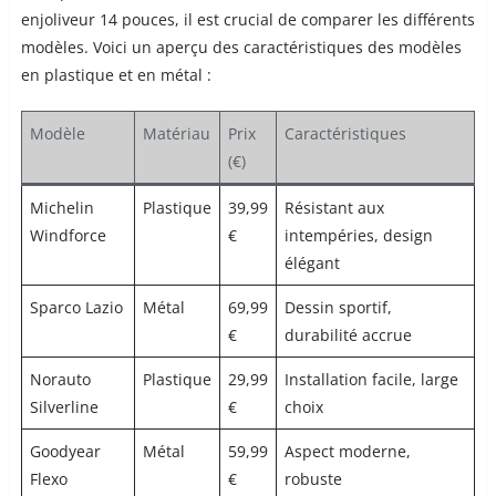
enjoliveur 14 pouces, il est crucial de comparer les différents
modèles. Voici un aperçu des caractéristiques des modèles
en plastique et en métal :
Modèle
Matériau
Prix
Caractéristiques
(€)
Michelin
Plastique
39,99
Résistant aux
Windforce
€
intempéries, design
élégant
Sparco Lazio
Métal
69,99
Dessin sportif,
€
durabilité accrue
Norauto
Plastique
29,99
Installation facile, large
Silverline
€
choix
Goodyear
Métal
59,99
Aspect moderne,
Flexo
€
robuste