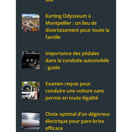
Karting Odysseum à
Montpellier : un lieu de
divertissement pour toute la
famille
Importance des pédales
dans la conduite automobile
: guide
Examen requis pour
conduire une voiture sans
permis en toute légalité
Choix optimal d’un dégivreur
électrique pour pare-brise
efficace