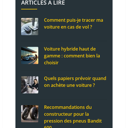
ARTICLES A LIRE
Comment puis-je tracer ma
voiture en cas de vol ?
Voiture hybride haut de
gamme : comment bien la
choisir
Quels papiers prévoir quand
on achète une voiture ?
Recommandations du
constructeur pour la
pression des pneus Bandit
600