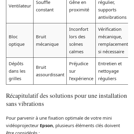
Souffle
Gêne en
régulier,
Ventilateur
constant
proximité
supports
antivibrations
Inconfort
Vérification
Bloc
Bruit
lors des
mécanique,
optique
mécanique
scènes
remplacement
calmes
si nécessaire
Dépôts
Préjudice
Entretien et
Bruit
dans les
sur
nettoyage
assourdissant
grilles
l’expérience
réguliers
Récapitulatif des solutions pour une installation
sans vibrations
Pour parvenir à une fixation optimale de votre mini
vidéoprojecteur
Epson
, plusieurs éléments clés doivent
être considérés :