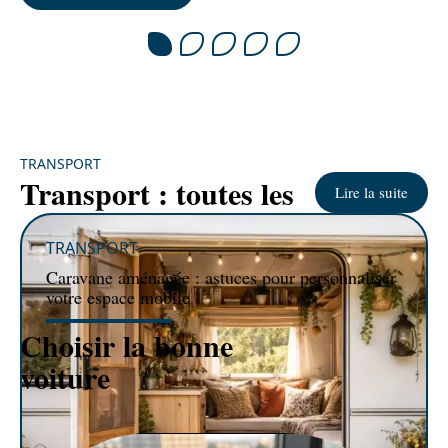
TRANSPORT
Transport : toutes les
Lire la suite
TRANSPORT
Caravane aménagée : astuces pour personnaliser
votre espace mobile
VOITURE
Choisir la bonne
Lire la
voiture
suite