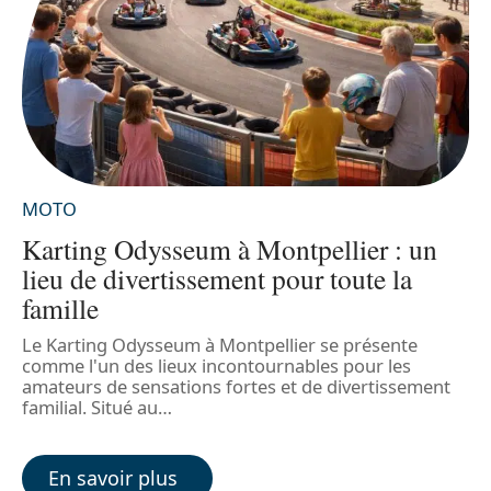
MOTO
Karting Odysseum à Montpellier : un
lieu de divertissement pour toute la
famille
L
re
a
Le Karting Odysseum à Montpellier se présente
v
comme l'un des lieux incontournables pour les
p
amateurs de sensations fortes et de divertissement
familial. Situé au
…
En savoir plus