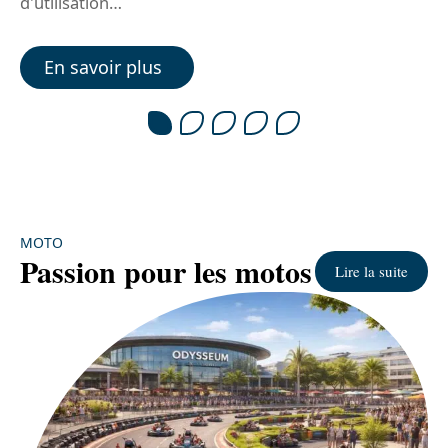
d'utilisation
…
l
En savoir plus
MOTO
Passion pour les motos
Lire la suite