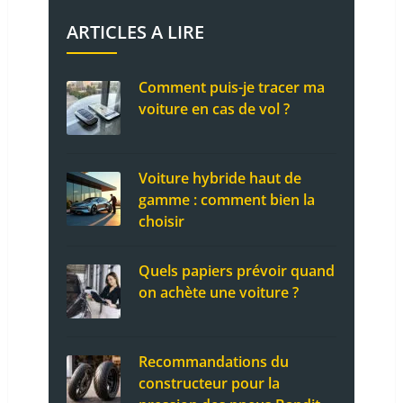
ARTICLES A LIRE
Comment puis-je tracer ma
voiture en cas de vol ?
Voiture hybride haut de
gamme : comment bien la
choisir
Quels papiers prévoir quand
on achète une voiture ?
Recommandations du
constructeur pour la