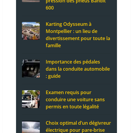
pression des pneus Bandit
600
Karting Odysseum à
Montpellier : un lieu de
divertissement pour toute la
famille
Importance des pédales
dans la conduite automobile
: guide
Examen requis pour
conduire une voiture sans
permis en toute légalité
Choix optimal d’un dégivreur
électrique pour pare-brise