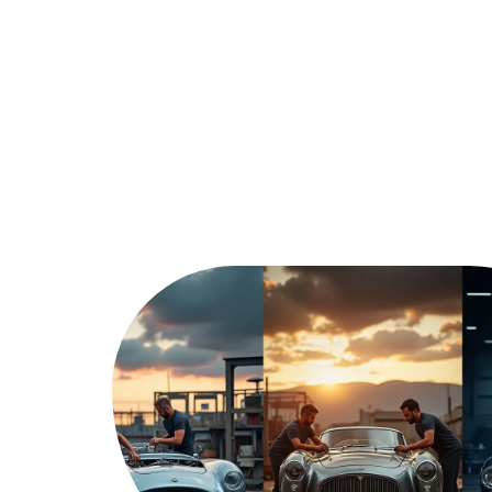
Actu
A