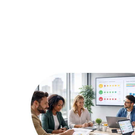
Actu
A