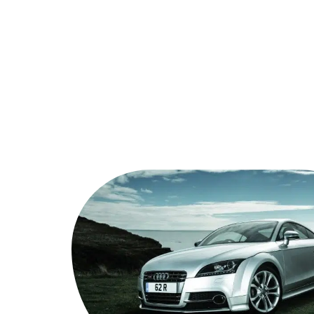
Actu
A