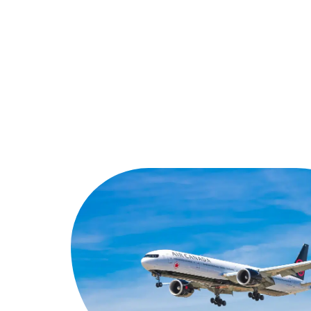
Actu
A