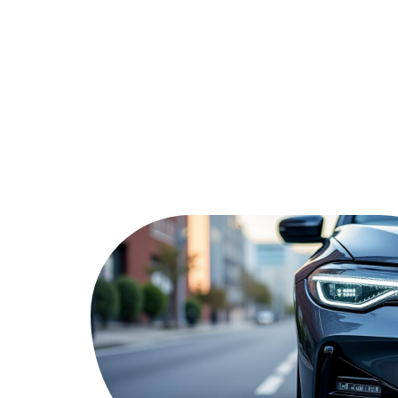
Actu
A